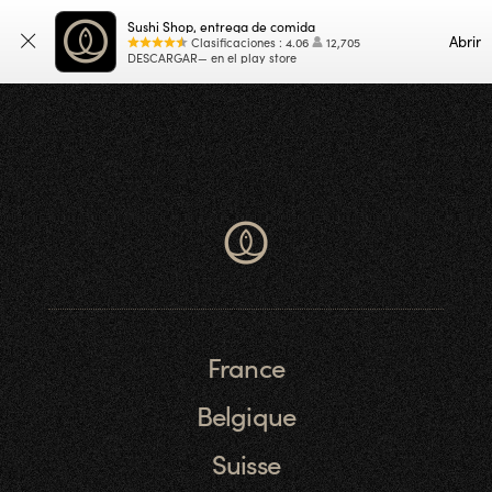
Sushi Shop, entrega de comida
Abrir
Clasificaciones
:
4.06
12,705
DESCARGAR— en el play store
France
Belgique
Suisse