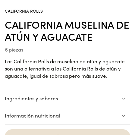
CALIFORNIA ROLLS
Spring Gamba y Piña
CALIFORNIA MUSELINA DE
6 piezas
ATÚN Y AGUACATE
6 piezas
Spring Salmón Guacamole
6 piezas
Los California Rolls de muselina de atún y aguacate
son una alternativa a los California Rolls de atún y
aguacate, igual de sabrosa pero más suave.
Poke Bowl Chicken César
Ingredientes y sabores
Muselina de atún
Aguacate
Información nutricional
Sésamo
Cheesecake
Consulte la lista de alérgenos
ATÚN
AGUACATE