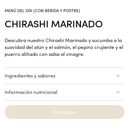
MENÚ DEL DÍA (CON BEBIDA Y POSTRE)
Spring Gamba y Piña
CHIRASHI MARINADO
6 piezas
Descubra nuestro Chirashi Marinado y sucumba a la
suavidad del atún y el salmón, el pepino crujiente y el
Spring Salmón Guacamole
puerro aliñado con salsa al vinagre.
6 piezas
Ingredientes y sabores
Poke Bowl Chicken César
Atún
Salmón
Información nutricional
Puerro
Pepino
Cilantro
Menta
Consulte la lista de alérgenos
7 especias
Aliño citrico
Arroz de sushi
Encargar
Cheesecake
CILANTRO
SALMÓN
ATÚN