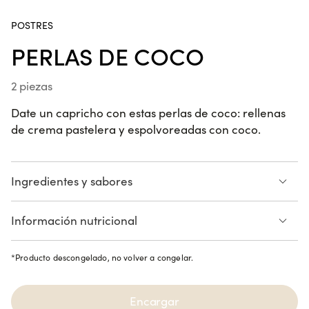
POSTRES
Spring Gamba y Piña
PERLAS DE COCO
6 piezas
2 piezas
Date un capricho con estas perlas de coco: rellenas
Spring Salmón Guacamole
de crema pastelera y espolvoreadas con coco.
6 piezas
Ingredientes y sabores
Poke Bowl Chicken César
Coco rallado
Huevo
Información nutricional
Harina de arroz glutinoso
Leche
Azúcar
Crema pastelera
Consulte la lista de alérgenos
*
Producto descongelado, no volver a congelar.
Cheesecake
Encargar