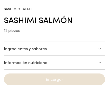
SASHIMI Y TATAKI
Spring Gamba y Piña
SASHIMI SALMÓN
6 piezas
12 piezas
Spring Salmón Guacamole
6 piezas
Ingredientes y sabores
Información nutricional
SALMÓN
Poke Bowl Chicken César
Consulte la lista de alérgenos
Encargar
Cheesecake