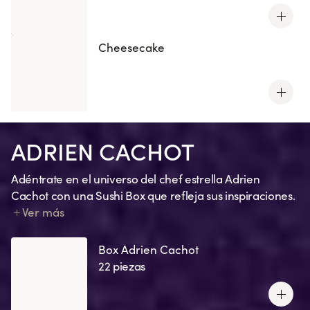
Cheesecake
ADRIEN CACHOT
Adéntrate en el universo del chef estrella Adrien
Cachot con una Sushi Box que refleja sus inspiraciones.
Cada creación plasma un recuerdo, una emoción, un
Ver más
guiño a sus recetas favoritas o un ingrediente
característico.
Box Adrien Cachot
22 piezas