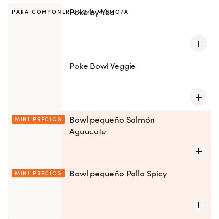
Poke by You
PARA COMPONER UNO/A MISMO/A
Poke Bowl Veggie
Bowl pequeño Salmón
MINI PRECIOS
Aguacate
Bowl pequeño Pollo Spicy
MINI PRECIOS