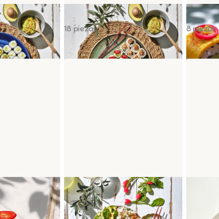
Sushi Box de la Temporada
Signatur
18 piezas
8 piezas
 Guacamole
Poke Bowl Chicken César
Cheesec