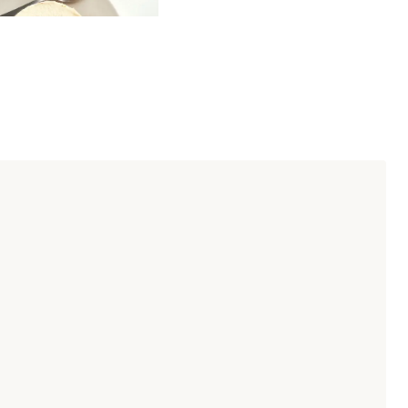
que refleja sus inspiraciones. Cada creación plasma un
acterístico.