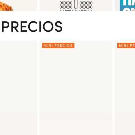
 PRECIOS
MINI PRECIOS
MINI P
 Salmón
Bowl pequeño Pollo Spicy
Bowl p