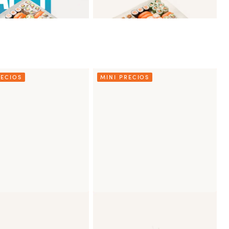
RECIOS
MINI PRECIOS
equeño Marinado
Bowl Pequeño Salmón
Teriyaki