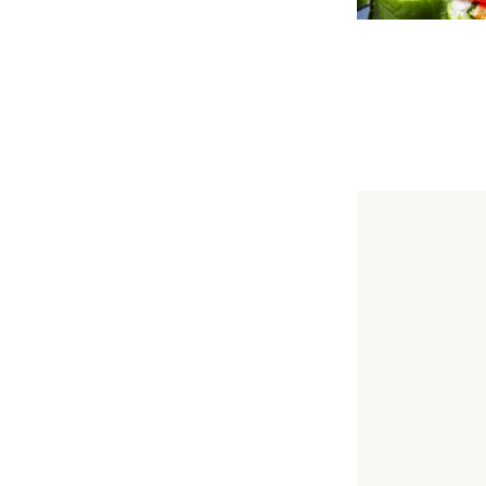
ADR
Adéntrate en el
recuerdo, una em
Ver más