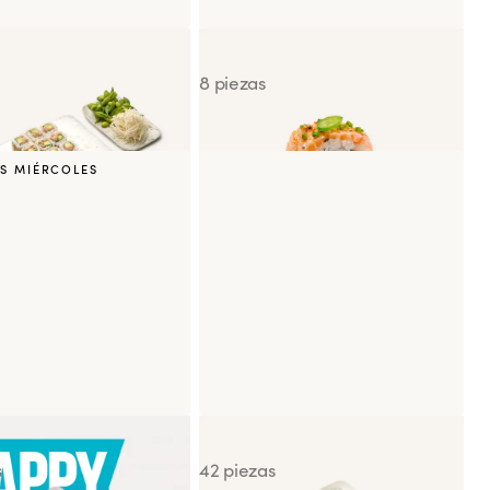
Signature Nordic Flame Roll
8 piezas
S MIÉRCOLES
ushi Box
Salmon Addict
s
42 piezas