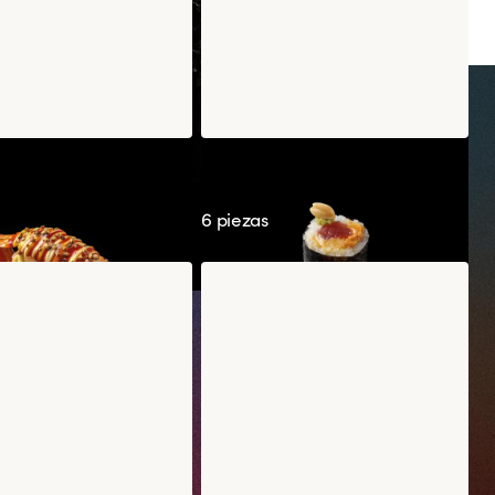
Gamba Koshou
Maki Maguro Cacahuete
Wasabi
6 piezas