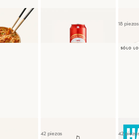
n Katsu
Cerveza Mahou 5 estrellas
Sunrise
50cl
18 piezas
SÓLO LO
on Aburi Roll
Box By You
Happy S
42 piezas
42 pieza