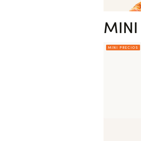
MINI
MINI PRECIOS
Bowl pequeño
Aguacate