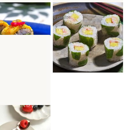
e Sunset Roll
Spring Gamba y Piña
6 piezas
ake