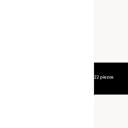
Box Adrien Ca
22 piezas