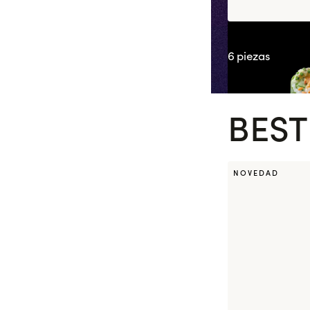
Spring Gamba
6 piezas
BEST
NOVEDAD