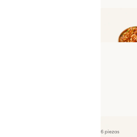
Crousty Chicke
California Salm
6 piezas