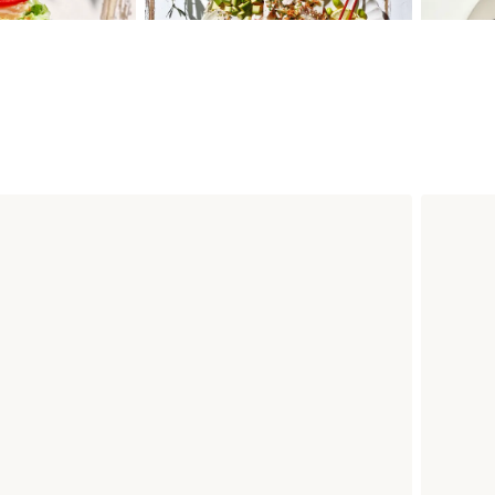
IEN CACHOT
 universo del chef estrella Adrien Cachot con una Sushi Box 
oción, un guiño a sus recetas favoritas o un ingrediente car