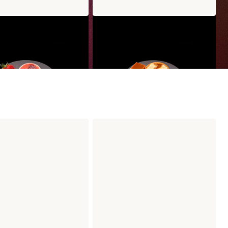
higo Pimiento
Mochi Palomitas Caramelo