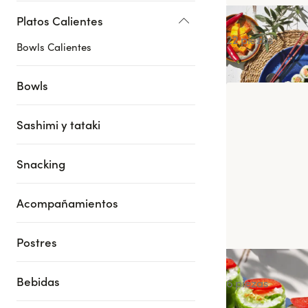
Platos Calientes
Summer Box
22 piezas
Bowls Calientes
Bowls
Sashimi y tataki
Snacking
Acompañamientos
Postres
Spring Salmón
Bebidas
6 piezas