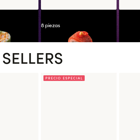
 Nanban
Signature Maguro Spicy
Mochi Ic
8 piezas
 SELLERS
PRECIO ESPECIAL