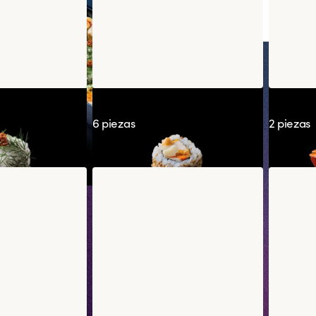
a Mostaza
California Kimchicken
Nigiri 
6 piezas
2 piezas