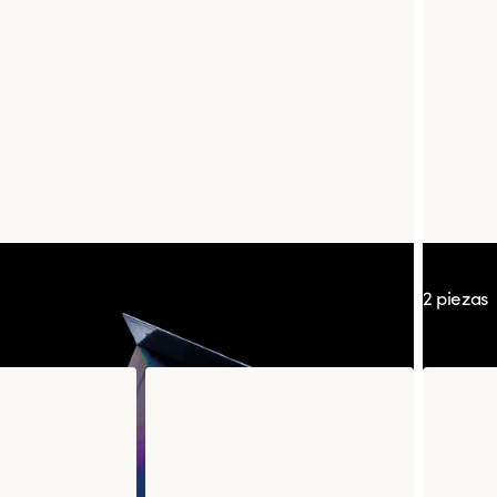
chot
Tulip K
2 piezas