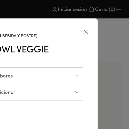
Iniciar sesión 
Cesta (0)
 BEBIDA Y POSTRE)
WL VEGGIE
abores
Hinojo
icional
s
Edamame
rábano rosa
de alérgenos
Semillas de sésamo blanco y
negro